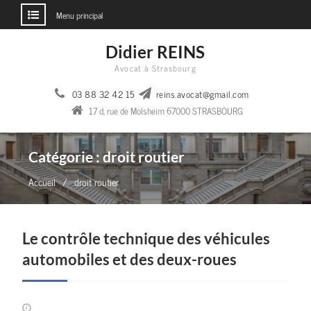
Menu principal
Aller
Didier REINS
au
Avocat à Strasbourg
contenu
03 88 32 42 15
reins.avocat@gmail.com
17 d, rue de Molsheim 67000 STRASBOURG
Catégorie :
droit routier
Accueil
droit routier
Le contrôle technique des véhicules
automobiles et des deux-roues