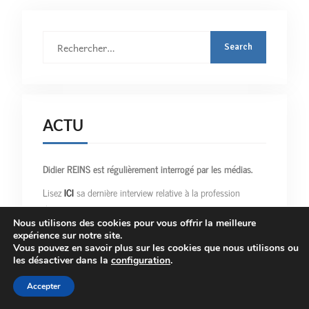
Rechercher
:
ACTU
Didier REINS est régulièrement interrogé par les médias.
Lisez
ICI
sa dernière interview relative à la profession
d’avocat.
Nous utilisons des cookies pour vous offrir la meilleure
Retrouvez
ICI
la dernière interview donnée par Didier REINS
expérience sur notre site.
en droit routier.
Vous pouvez en savoir plus sur les cookies que nous utilisons ou
les désactiver dans la
configuration
.
Accepter