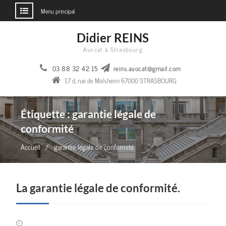
Menu principal
Aller
Didier REINS
au
Avocat à Strasbourg
contenu
03 88 32 42 15
reins.avocat@gmail.com
17 d, rue de Molsheim 67000 STRASBOURG
Étiquette :
garantie légale de
conformité
Accueil
garantie légale de conformité
La garantie légale de conformité.