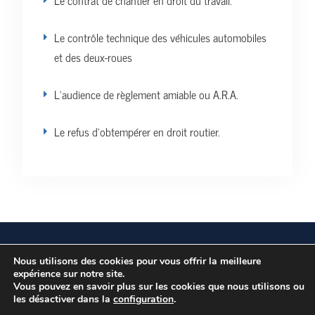
Le contrat de chantier en droit du travail.
Le contrôle technique des véhicules automobiles
et des deux-roues
L’audience de règlement amiable ou A.R.A.
Le refus d’obtempérer en droit routier.
Vos données personnelles
Politique de confidentialité
Nous utilisons des cookies pour vous offrir la meilleure
expérience sur notre site.
Vous pouvez en savoir plus sur les cookies que nous utilisons ou
les désactiver dans la
Copyright © Tous droits réservés.
configuration
.