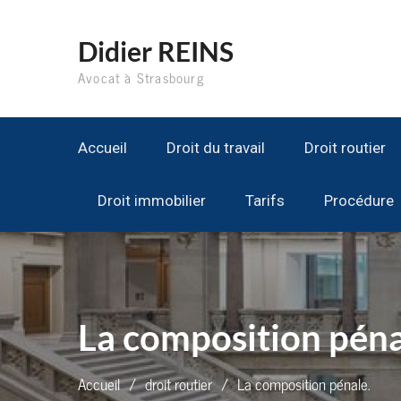
Aller
au
Didier REINS
contenu
Avocat à Strasbourg
Accueil
Droit du travail
Droit routier
Droit immobilier
Tarifs
Procédure
La composition péna
Accueil
droit routier
La composition pénale.