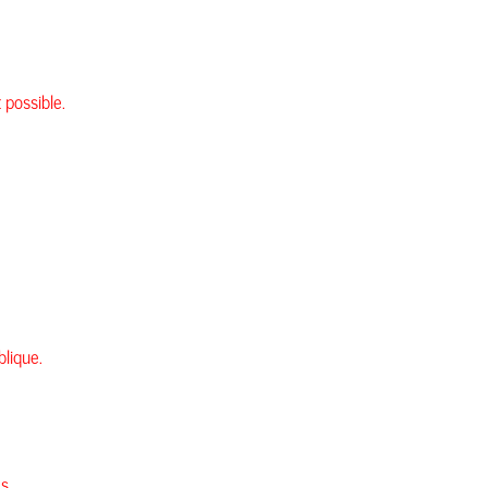
 possible.
blique.
s.