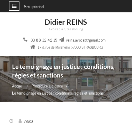
Menu principal
Aller
Didier REINS
au
Avocat à Strasbourg
contenu
03 88 32 42 15
reins.avocat@gmail.com
17 d, rue de Molsheim 67000 STRASBOURG
Le témoignage en justice : conditions,
règles et sanctions
Accueil
Procédure judiciaire
Le témoignage en justice : conditions, règles et sanctions
reins