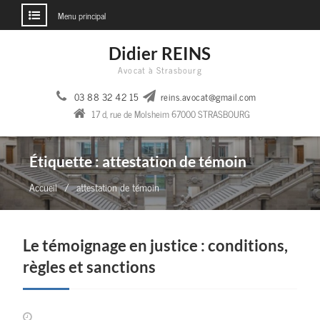
Menu principal
Aller
Didier REINS
au
Avocat à Strasbourg
contenu
03 88 32 42 15
reins.avocat@gmail.com
17 d, rue de Molsheim 67000 STRASBOURG
Étiquette :
attestation de témoin
Accueil
attestation de témoin
Le témoignage en justice : conditions,
règles et sanctions