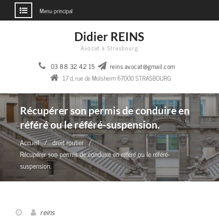
Menu principal
Aller
Didier REINS
au
Avocat à Strasbourg
contenu
03 88 32 42 15
reins.avocat@gmail.com
17 d, rue de Molsheim 67000 STRASBOURG
Récupérer son permis de conduire en
référé ou le référé-suspension.
Accueil
droit routier
Récupérer son permis de conduire en référé ou le référé-
suspension.
reins