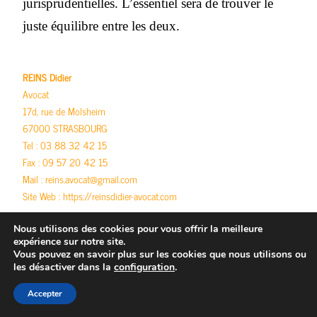
jurisprudentielles. L’essentiel sera de trouver le
juste équilibre entre les deux.
REINS Didier
Avocat
17d, rue de Molsheim
67000 STRASBOURG
Tel : 03 88 32 42 15
Fax : 09 57 20 42 15
Mail : reins.avocat@gmail.com
Site Web :
https://reinsdidier-avocat.com
Nous utilisons des cookies pour vous offrir la meilleure
expérience sur notre site.
droit routier
Vous pouvez en savoir plus sur les cookies que nous utilisons ou
référé permis de conduire
,
référé-suspension
les désactiver dans la
configuration
.
Accepter