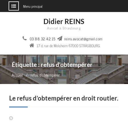
Menu principal
Aller
Didier REINS
au
Avocat à Strasbourg
contenu
03 88 32 42 15
reins.avocat@gmail.com
17 d, rue de Molsheim 67000 STRASBOURG
Étiquette :
refus d’obtempérer
Accueil
refus d’obtempérer
Le refus d’obtempérer en droit routier.