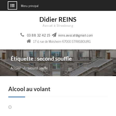
Menu principal
Aller
Didier REINS
au
Avocat à Strasbourg
contenu
03 88 32 42 15
reins.avocat@gmail.com
17 d, rue de Molsheim 67000 STRASBOURG
Étiquette :
second souffle
Accueil
second souffle
Alcool au volant