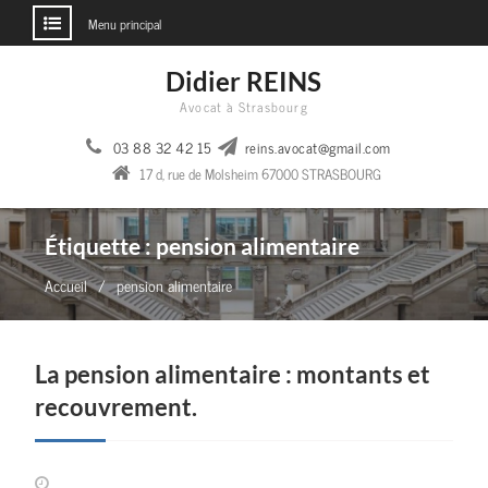
Menu principal
Aller
Didier REINS
au
Avocat à Strasbourg
contenu
03 88 32 42 15
reins.avocat@gmail.com
17 d, rue de Molsheim 67000 STRASBOURG
Étiquette :
pension alimentaire
Accueil
pension alimentaire
La pension alimentaire : montants et
recouvrement.