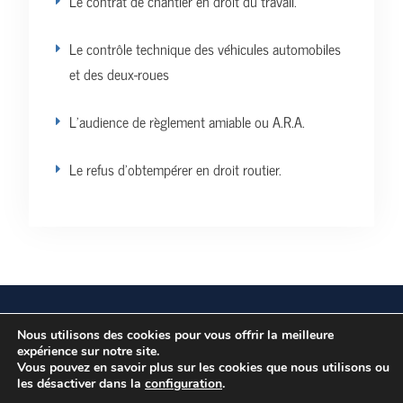
Le contrat de chantier en droit du travail.
Le contrôle technique des véhicules automobiles
et des deux-roues
L’audience de règlement amiable ou A.R.A.
Le refus d’obtempérer en droit routier.
Vos données personnelles
Politique de confidentialité
Nous utilisons des cookies pour vous offrir la meilleure
expérience sur notre site.
Vous pouvez en savoir plus sur les cookies que nous utilisons ou
les désactiver dans la
Copyright © Tous droits réservés.
configuration
.