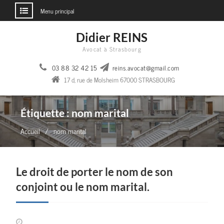
Menu principal
Aller
Didier REINS
au
Avocat à Strasbourg
contenu
03 88 32 42 15
reins.avocat@gmail.com
17 d, rue de Molsheim 67000 STRASBOURG
Étiquette :
nom marital
Accueil
nom marital
Le droit de porter le nom de son
conjoint ou le nom marital.