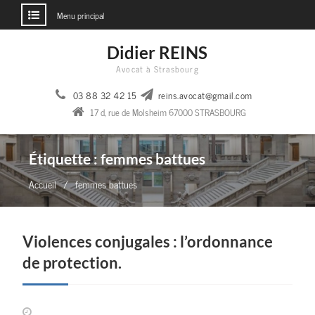
Menu principal
Aller
Didier REINS
au
Avocat à Strasbourg
contenu
03 88 32 42 15
reins.avocat@gmail.com
17 d, rue de Molsheim 67000 STRASBOURG
Étiquette :
femmes battues
Accueil
femmes battues
Violences conjugales : l’ordonnance
de protection.