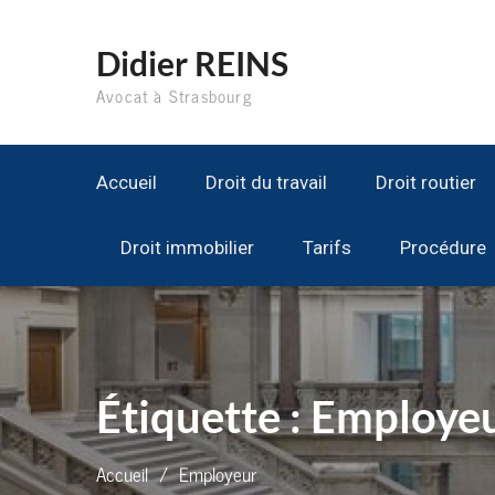
Aller
au
Didier REINS
contenu
Avocat à Strasbourg
Accueil
Droit du travail
Droit routier
Droit immobilier
Tarifs
Procédure
Étiquette :
Employe
Accueil
Employeur