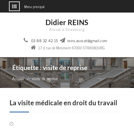
Menu principal
Aller
Didier REINS
au
Avocat à Strasbourg
contenu
03 88 32 42 15
reins.avocat@gmail.com
17 d, rue de Molsheim 67000 STRASBOURG
Étiquette :
visite de reprise
Accueil
visite de reprise
La visite médicale en droit du travail