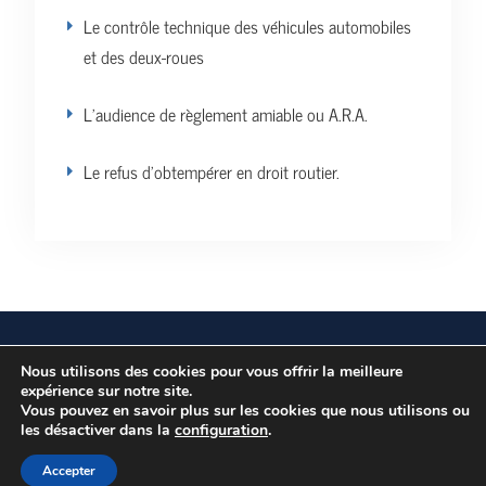
Le contrôle technique des véhicules automobiles
et des deux-roues
L’audience de règlement amiable ou A.R.A.
Le refus d’obtempérer en droit routier.
Vos données personnelles
Politique de confidentialité
Nous utilisons des cookies pour vous offrir la meilleure
expérience sur notre site.
Vous pouvez en savoir plus sur les cookies que nous utilisons ou
les désactiver dans la
Copyright © Tous droits réservés.
configuration
.
Education Mind par
Axle Themes
Accepter