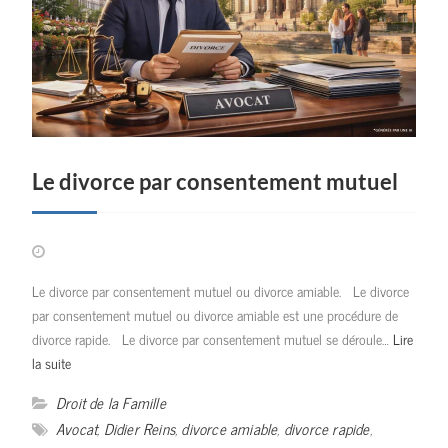
Le divorce par consentement mutuel
Le divorce par consentement mutuel ou divorce amiable. Le divorce
par consentement mutuel ou divorce amiable est une procédure de
divorce rapide. Le divorce par consentement mutuel se déroule…
Lire
la suite
Droit de la Famille
Avocat
,
Didier Reins
,
divorce amiable
,
divorce rapide
,