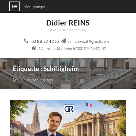
Menu principal
Aller
Didier REINS
au
Avocat à Strasbourg
contenu
03 88 32 42 15
reins.avocat@gmail.com
17 d, rue de Molsheim 67000 STRASBOURG
Étiquette :
Schiltigheim
Accueil
Schiltigheim