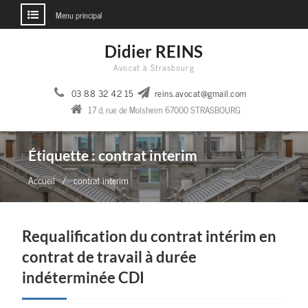
Menu principal
Aller
Didier REINS
au
Avocat à Strasbourg
contenu
03 88 32 42 15
reins.avocat@gmail.com
17 d, rue de Molsheim 67000 STRASBOURG
Étiquette :
contrat interim
Accueil
contrat interim
Requalification du contrat intérim en
contrat de travail à durée
indéterminée CDI