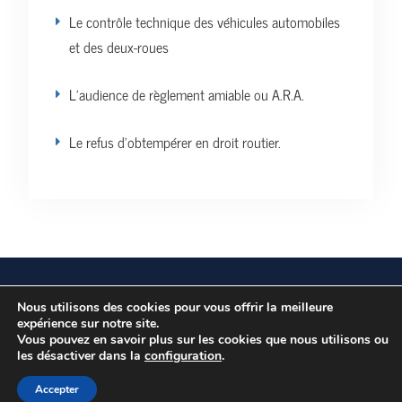
Le contrôle technique des véhicules automobiles
et des deux-roues
L’audience de règlement amiable ou A.R.A.
Le refus d’obtempérer en droit routier.
Vos données personnelles
Politique de confidentialité
Nous utilisons des cookies pour vous offrir la meilleure
expérience sur notre site.
Vous pouvez en savoir plus sur les cookies que nous utilisons ou
les désactiver dans la
Copyright © Tous droits réservés.
configuration
.
Education Mind par
Axle Themes
Accepter