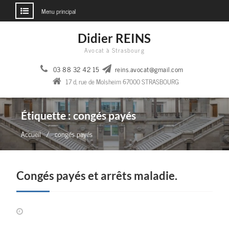
Menu principal
Aller
Didier REINS
au
Avocat à Strasbourg
contenu
03 88 32 42 15
reins.avocat@gmail.com
17 d, rue de Molsheim 67000 STRASBOURG
Étiquette :
congés payés
Accueil
congés payés
Congés payés et arrêts maladie.