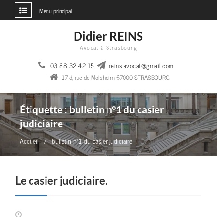
Menu principal
Aller
Didier REINS
au
Avocat à Strasbourg
contenu
03 88 32 42 15
reins.avocat@gmail.com
17 d, rue de Molsheim 67000 STRASBOURG
Étiquette :
bulletin n°1 du casier
judiciaire
Accueil
bulletin n°1 du casier judiciaire
Le casier judiciaire.