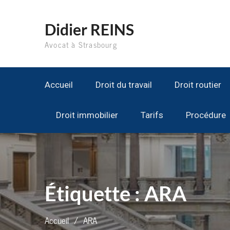
Aller
au
Didier REINS
contenu
Avocat à Strasbourg
Accueil
Droit du travail
Droit routier
Droit immobilier
Tarifs
Procédure
Étiquette :
ARA
Accueil
ARA