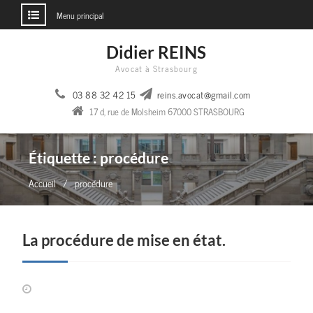
Menu principal
Aller
Didier REINS
au
Avocat à Strasbourg
contenu
03 88 32 42 15
reins.avocat@gmail.com
17 d, rue de Molsheim 67000 STRASBOURG
Étiquette :
procédure
Accueil
procédure
La procédure de mise en état.